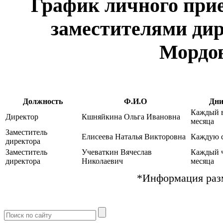
График личного при
заместителями ди
Мордо
Должность
Ф.И.О
Дни
Каждый 
Директор
Кшняйкина Ольга Ивановна
месяца
Заместитель
Елисеева Наталья Викторовна
Каждую с
директора
Заместитель
Учеваткин Вячеслав
Каждый ч
директора
Николаевич
месяца
*Информация разм