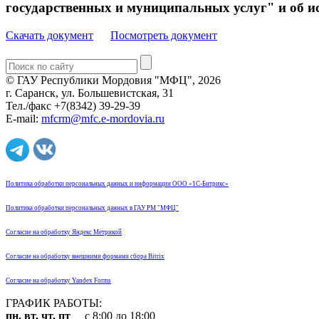
государственных и муниципальных услуг" и об и
Скачать документ
Посмотреть документ
© ГАУ Республики Мордовия "МФЦ", 2026
г. Саранск, ул. Большевистская, 31
Тел./факс +7(8342) 39-29-39
E-mail:
mfcrm@mfc.e-mordovia.ru
Политика обработки персональных данных и информации ООО «1С-Битрикс»
Политика обработки персональных данных в ГАУ РМ "МФЦ"
Согласие на обработку Яндекс Метрикой
Согласие на обработку внешними формами сбора Bitrix
Согласие на обработку Yandex Forms
ГРАФИК РАБОТЫ:
пн, вт, чт, пт
с 8:00 до 18:00