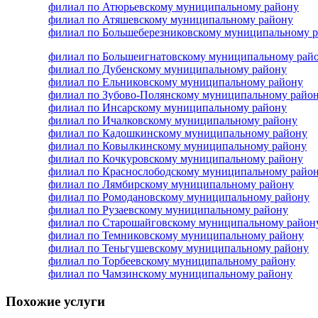
филиал по Атюрьевскому муниципальному району
филиал по Атяшевскому муниципальному району
филиал по Большеберезниковскому муниципальному 
филиал по Большеигнатовскому муниципальному рай
филиал по Дубенскому муниципальному району
филиал по Ельниковскому муниципальному району
филиал по Зубово-Полянскому муниципальному райо
филиал по Инсарскому муниципальному району
филиал по Ичалковскому муниципальному району
филиал по Кадошкинскому муниципальному району
филиал по Ковылкинскому муниципальному району
филиал по Кочкуровскому муниципальному району
филиал по Краснослободскому муниципальному райо
филиал по Лямбирскому муниципальному району
филиал по Ромодановскому муниципальному району
филиал по Рузаевскому муниципальному району
филиал по Старошайговскому муниципальному район
филиал по Темниковскому муниципальному району
филиал по Теньгушевскому муниципальному району
филиал по Торбеевскому муниципальному району
филиал по Чамзинскому муниципальному району
Похожие услуги