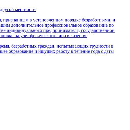
 другой местности
м, признанным в установленном порядке безработными, и
вшим дополнительное профессиональное образование по
тве индивидуального предпринимателя, государственной
ановке на учет физического лица в качестве
 время, безработных граждан, испытывающих трудности в
сшее образование и ищущих работу в течение года с даты