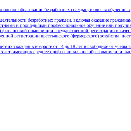
нальное образование безработных граждан, включая обучение в
деятельности безработных граждан, включая оказание граждана
ботными и прошедшими профессиональное обучение или получи
 финансовой помощи при государственной регистрации в качес
енной регистрации крестьянского (фермерского) хозяйства, пост
тних граждан в возрасте от 14 до 18 лет в свободное от учебы
 25 лет, имеющих среднее профессиональное образование или вы