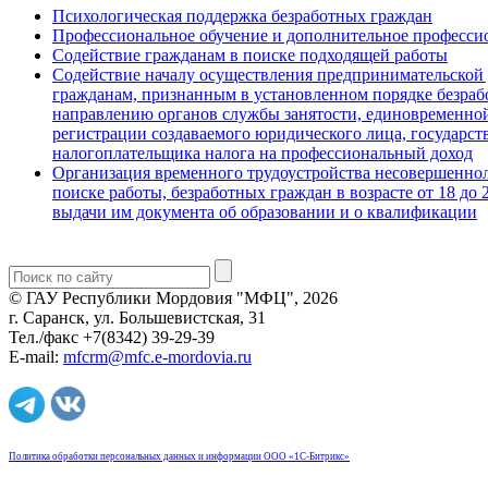
Психологическая поддержка безработных граждан
Профессиональное обучение и дополнительное профессио
Содействие гражданам в поиске подходящей работы
Содействие началу осуществления предпринимательской 
гражданам, признанным в установленном порядке безра
направлению органов службы занятости, единовременной
регистрации создаваемого юридического лица, государств
налогоплательщика налога на профессиональный доход
Организация временного трудоустройства несовершенноле
поиске работы, безработных граждан в возрасте от 18 до
выдачи им документа об образовании и о квалификации
© ГАУ Республики Мордовия "МФЦ", 2026
г. Саранск, ул. Большевистская, 31
Тел./факс +7(8342) 39-29-39
E-mail:
mfcrm@mfc.e-mordovia.ru
Политика обработки персональных данных и информации ООО «1С-Битрикс»