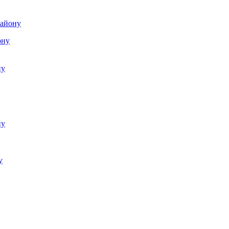
району
ону
ну
ну
у