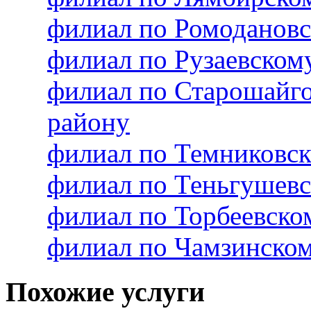
филиал по Ромоданов
филиал по Рузаевско
филиал по Старошайг
району
филиал по Темниковс
филиал по Теньгушев
филиал по Торбеевск
филиал по Чамзинско
Похожие услуги