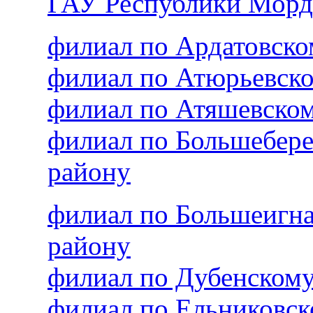
ГАУ Республики Морд
филиал по Ардатовск
филиал по Атюрьевск
филиал по Атяшевско
филиал по Большебер
району
филиал по Большеигн
району
филиал по Дубенском
филиал по Ельниковс