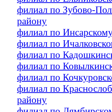
филиал по Зубово-По
району
филиал по Инсарском
филиал по Ичалковск
филиал по Кадошкинс
филиал по Ковылкинс
филиал по Кочкуровс
филиал по Красносло
району
филиал по Лямбирско