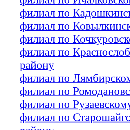
филиал по Кадошкинс
филиал по Ковылкинс
филиал по Кочкуровс
филиал по Красносло
району
филиал по Лямбирско
филиал по Ромоданов
филиал по Рузаевско
филиал по Старошайг