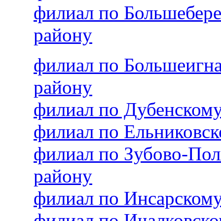
филиал по Большебер
району
филиал по Большеигн
району
филиал по Дубенском
филиал по Ельниковс
филиал по Зубово-По
району
филиал по Инсарском
филиал по Ичалковск