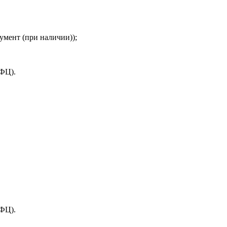
умент (при наличии));
МФЦ).
МФЦ).