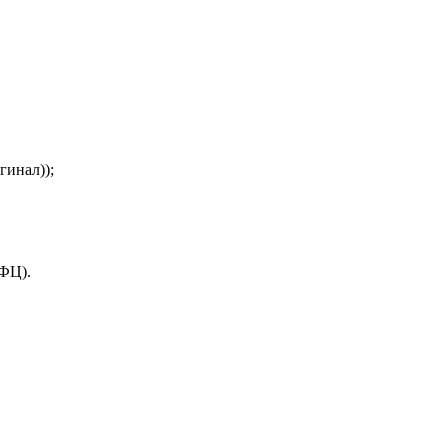
гинал));
МФЦ).