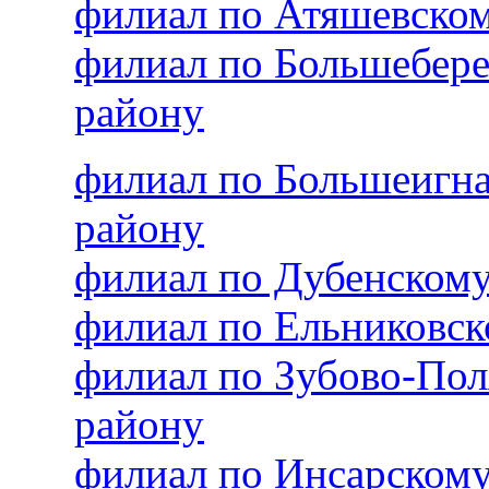
филиал по Атяшевско
филиал по Большебер
району
филиал по Большеигн
району
филиал по Дубенском
филиал по Ельниковс
филиал по Зубово-По
району
филиал по Инсарском