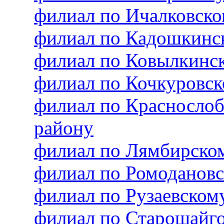
филиал по Ичалковск
филиал по Кадошкинс
филиал по Ковылкинс
филиал по Кочкуровс
филиал по Красносло
району
филиал по Лямбирско
филиал по Ромоданов
филиал по Рузаевско
филиал по Старошайг