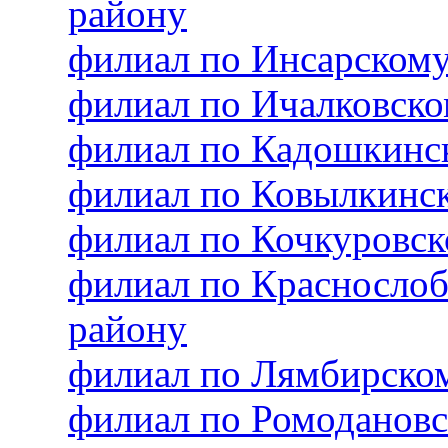
району
филиал по Инсарском
филиал по Ичалковск
филиал по Кадошкинс
филиал по Ковылкинс
филиал по Кочкуровс
филиал по Красносло
району
филиал по Лямбирско
филиал по Ромоданов