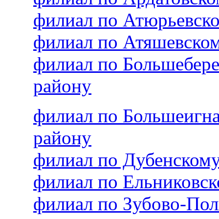
филиал по Атюрьевск
филиал по Атяшевско
филиал по Большебер
району
филиал по Большеигн
району
филиал по Дубенском
филиал по Ельниковс
филиал по Зубово-По