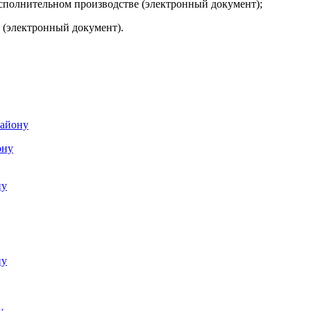
исполнительном производстве (электронный документ);
 (электронный документ).
району
ону
ну
ну
у