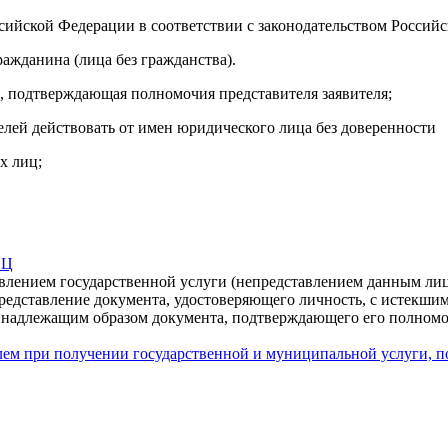
сийской Федерации в соответствии с законодательством Россий
ажданина (лица без гражданства).
, подтверждающая полномочия представителя заявителя;
елей действовать от имен юридического лица без доверенности
х лиц;
ФЦ
авлением государственной услуги (непредставлением данным лиц
редставление документа, удостоверяющего личность, с истекшим
о надлежащим образом документа, подтверждающего его полном
ем при получении государственной и муниципальной услуги, п