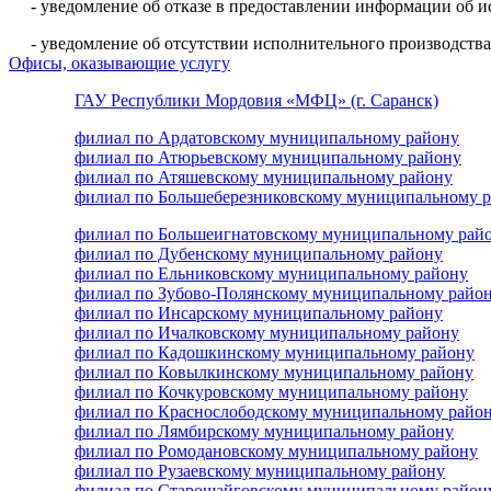
- уведомление об отказе в предоставлении информации об 
- уведомление об отсутствии исполнительного производства
Офисы, оказывающие услугу
ГАУ Республики Мордовия «МФЦ» (г. Саранск)
филиал по Ардатовскому муниципальному району
филиал по Атюрьевскому муниципальному району
филиал по Атяшевскому муниципальному району
филиал по Большеберезниковскому муниципальному 
филиал по Большеигнатовскому муниципальному рай
филиал по Дубенскому муниципальному району
филиал по Ельниковскому муниципальному району
филиал по Зубово-Полянскому муниципальному райо
филиал по Инсарскому муниципальному району
филиал по Ичалковскому муниципальному району
филиал по Кадошкинскому муниципальному району
филиал по Ковылкинскому муниципальному району
филиал по Кочкуровскому муниципальному району
филиал по Краснослободскому муниципальному райо
филиал по Лямбирскому муниципальному району
филиал по Ромодановскому муниципальному району
филиал по Рузаевскому муниципальному району
филиал по Старошайговскому муниципальному район