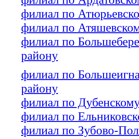
филиал по Атюрьевск
филиал по Атяшевско
филиал по Большебер
району
филиал по Большеигн
району
филиал по Дубенском
филиал по Ельниковс
филиал по Зубово-По