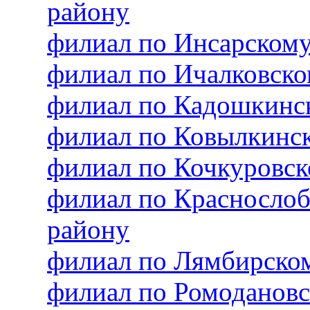
району
филиал по Инсарском
филиал по Ичалковск
филиал по Кадошкинс
филиал по Ковылкинс
филиал по Кочкуровс
филиал по Красносло
району
филиал по Лямбирско
филиал по Ромоданов