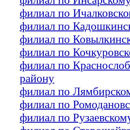
филиал по Ичалковск
филиал по Кадошкинс
филиал по Ковылкинс
филиал по Кочкуровс
филиал по Красносло
району
филиал по Лямбирско
филиал по Ромоданов
филиал по Рузаевско