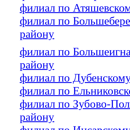
филиал по Атяшевско
филиал по Большебер
району
филиал по Большеигн
району
филиал по Дубенском
филиал по Ельниковс
филиал по Зубово-По
району
филиал по Инсарском