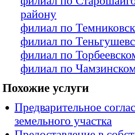
филиал по Старошайг
району
филиал по Темниковс
филиал по Теньгушев
филиал по Торбеевск
филиал по Чамзинско
Похожие услуги
Предварительное согла
земельного участка
Предоставление в собст